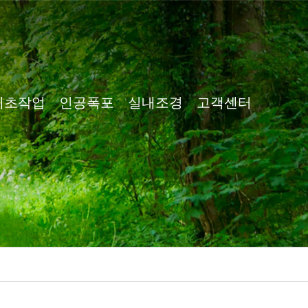
제초작업
인공폭포
실내조경
고객센터
제초작업
인공폭포
실내조경
공지사항
견적문의
시공갤러리