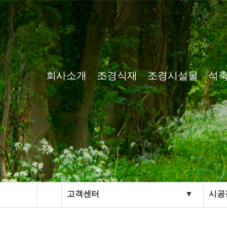
회사소개
조경식재
조경시설물
석축
인사말
조경식재
조경시설물
석축
오시는 길
고객센터
▼
시공