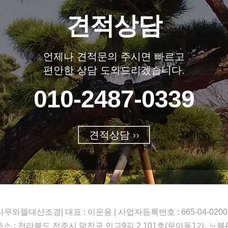
견적상담
언제나 견적문의 주시면 빠르고
편안한 상담 도와드리겠습니다.
010-2487-0339
견적상담
나무와뜰대산조경| 대표 : 이운용 | 사업자등록번호 : 665-04-0200
주소 : 전라북도 전주시 덕진구 인교9길 2 101호(우아동1가, 노블A