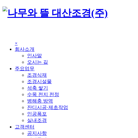
×
회사소개
인사말
오시는 길
주요업무
조경식재
조경시설물
석축 쌓기
수목 전지 전정
병해충 방역
잔디시공·제초작업
인공폭포
실내조경
고객센터
공지사항