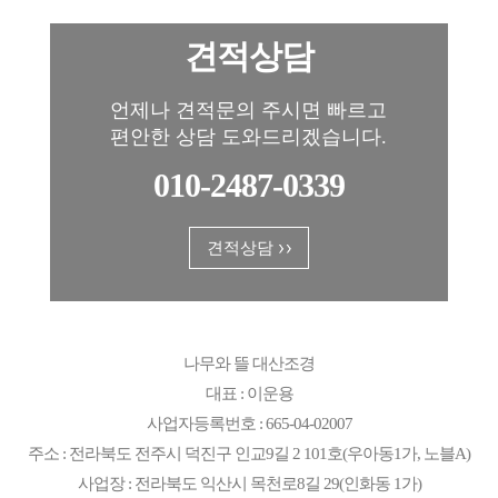
견적상담
언제나 견적문의 주시면 빠르고
편안한 상담 도와드리겠습니다.
010-2487-0339
견적상담
나무와 뜰 대산조경
대표 : 이운용
사업자등록번호 : 665-04-02007
주소 : 전라북도 전주시 덕진구 인교9길 2 101호(우아동1가, 노블A)
사업장 : 전라북도 익산시 목천로8길 29(인화동 1가)