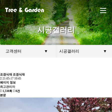
시공갤러리
고객센터
▼
시공갤러리
▼
조경식재
조경식재
21-05-17 10:45
페이지 정보
최고관리자
1,538회
0건
본문